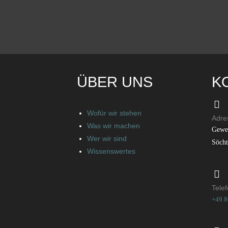
ÜBER UNS
K
Wofür wir stehen
Adre
Was wir machen
Gewe
Wer wir sind
Söch
Wissenswertes
Tele
+49 