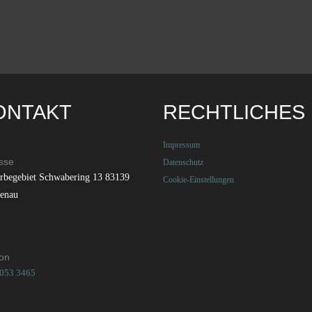
ONTAKT
RECHTLICHES
Impressum
sse
Datenschutz
rbegebiet Schwabering 13 83139
Cookie-Einstellungen
tenau
fon
8053 3465