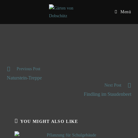
Menü
Previous Post
Naturstein-Treppe
Next Post
Findling im Staudenbeet
YOU MIGHT ALSO LIKE