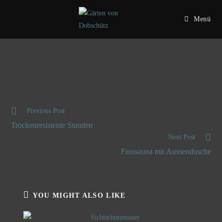
Menü
Previous Post
Trockenresistente Stauden
Next Post
Fasssauna mit Aussendusche
YOU MIGHT ALSO LIKE