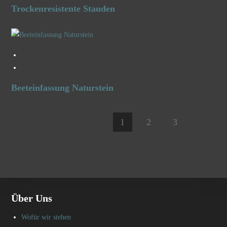
Trockenresistente Stauden
Beeteinfassung Naturstein
1
2
3
Über Uns
Wofür wir stehen