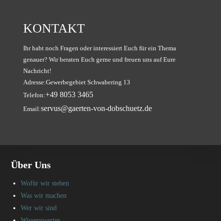
KONTAKT
Ihr habt noch Fragen oder interessiert Euch für ein Thema
genauer? Wir beraten Euch gerne und freuen uns auf Eure
Nachricht!
Adresse:
Gewerbegebiet Schwabering 13
Opens
+49 8053 3465
Telefon:
in
Opens
servus@gaerten-von-dobschuetz.de
Email:
your
in
application
your
application
Über Uns
Wofür wir stehen
Was wir machen
Wer wir sind
Wissenswertes